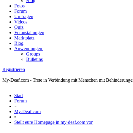
Blog
Fotos
Forum
Umfragen
Videos
Quiz
Veranstaltungen
Marktplatz
Blog
Anwendungen
Groups
Bulletins
Registrieren
My-Deaf.com - Trete in Verbindung mit Menschen mit Behinderungen! H
Start
Forum
»
My-Deaf.com
»
Stellt eure Homepage in my-deaf.com vor