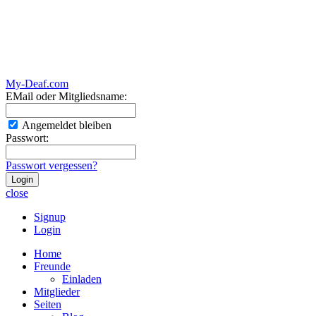
My-Deaf.com
EMail oder Mitgliedsname:
Angemeldet bleiben
Passwort:
Passwort vergessen?
close
Signup
Login
Home
Freunde
Einladen
Mitglieder
Seiten