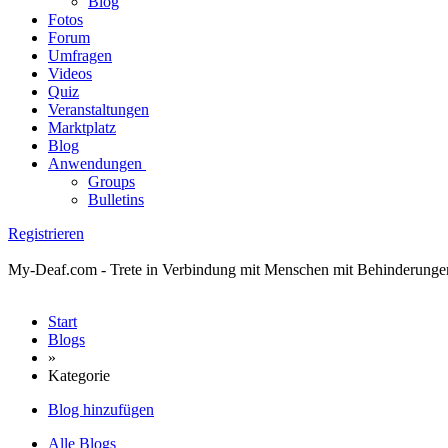
Blog
Fotos
Forum
Umfragen
Videos
Quiz
Veranstaltungen
Marktplatz
Blog
Anwendungen
Groups
Bulletins
Registrieren
My-Deaf.com - Trete in Verbindung mit Menschen mit Behinderungen! H
Start
Blogs
»
Kategorie
Blog hinzufügen
Alle Blogs