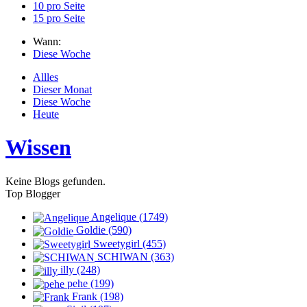
10 pro Seite
15 pro Seite
Wann:
Diese Woche
Allles
Dieser Monat
Diese Woche
Heute
Wissen
Keine Blogs gefunden.
Top Blogger
Angelique (1749)
Goldie (590)
Sweetygirl (455)
SCHIWAN (363)
illy (248)
pehe (199)
Frank (198)