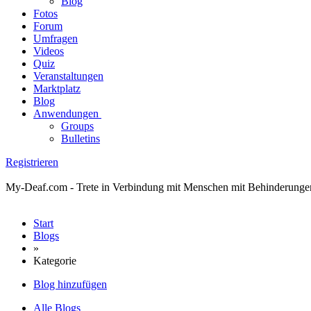
Blog
Fotos
Forum
Umfragen
Videos
Quiz
Veranstaltungen
Marktplatz
Blog
Anwendungen
Groups
Bulletins
Registrieren
My-Deaf.com - Trete in Verbindung mit Menschen mit Behinderungen! H
Start
Blogs
»
Kategorie
Blog hinzufügen
Alle Blogs