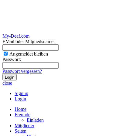
My-Deaf.com
EMail oder Mitgliedsname:
Angemeldet bleiben
Passwort:
Passwort vergessen?
close
Signup
Login
Home
Freunde
Einladen
Mitglieder
Seiten